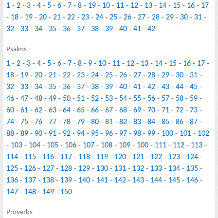
1
-
2
-
3
-
4
-
5
-
6
-
7
-
8
-
19
-
10
-
11
-
12
-
13
-
14
-
15
-
16
-
17
-
18
-
19
-
20
-
21
-
22
-
23
-
24
-
25
-
26
-
27
-
28
-
29
-
30
-
31
-
32
-
33
-
34
-
35
-
36
-
37
-
38
-
39
-
40
-
41
-
42
Psalms
1
-
2
-
3
-
4
-
5
-
6
-
7
-
8
-
9
-
10
-
11
-
12
-
13
-
14
-
15
-
16
-
17
-
18
-
19
-
20
-
21
-
22
-
23
-
24
-
25
-
26
-
27
-
28
-
29
-
30
-
31
-
32
-
33
-
34
-
35
-
36
-
37
-
38
-
39
-
40
-
41
-
42
-
43
-
44
-
45
-
46
-
47
-
48
-
49
-
50
-
51
-
52
-
53
-
54
-
55
-
56
-
57
-
58
-
59
-
60
-
61
-
62
-
63
-
64
-
65
-
66
-
67
-
68
-
69
-
70
-
71
-
72
-
73
-
74
-
75
-
76
-
77
-
78
-
79
-
80
-
81
-
82
-
83
-
84
-
85
-
86
-
87
-
88
-
89
-
90
-
91
-
92
-
94
-
95
-
96
-
97
-
98
-
99
-
100
-
101
-
102
-
103
-
104
-
105
-
106
-
107
-
108
-
109
-
100
-
111
-
112
-
113
-
114
-
115
-
116
-
117
-
118
-
119
-
120
-
121
-
122
-
123
-
124
-
125
-
126
-
127
-
128
-
129
-
130
-
131
-
132
-
133
-
134
-
135
-
136
-
137
-
138
-
139
-
140
-
141
-
142
-
143
-
144
-
145
-
146
-
147
-
148
-
149
-
150
Proverbs