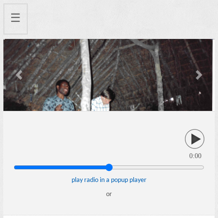
☰
Previous
Next
0:00
play radio in a popup player
or