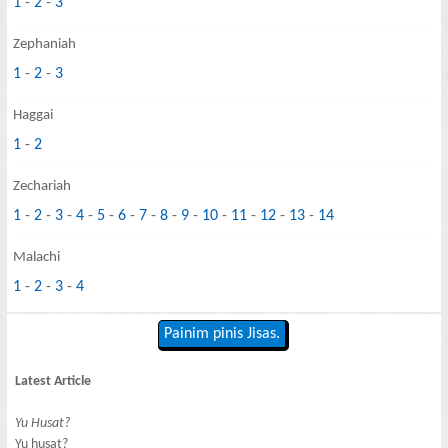
1
-
2
-
3
Zephaniah
1
-
2
-
3
Haggai
1
-
2
Zechariah
1
-
2
-
3
-
4
-
5
-
6
-
7
-
8
-
9
-
10
-
11
-
12
-
13
-
14
Malachi
1
-
2
-
3
-
4
Painim pinis Jisas.
Latest Article
Yu Husat?
Yu husat?