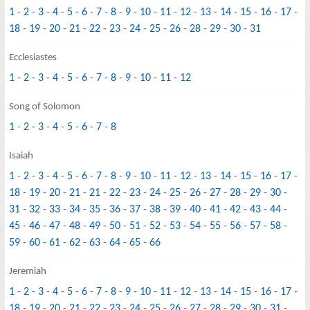
1
-
2
-
3
-
4
-
5
-
6
-
7
-
8
-
9
-
10
-
11
-
12
-
13
-
14
-
15
-
16
-
17
-
18
-
19
-
20
-
21
-
22
-
23
-
24
-
25
-
26
-
28
-
29
-
30
-
31
Ecclesiastes
1
-
2
-
3
-
4
-
5
-
6
-
7
-
8
-
9
-
10
-
11
-
12
Song of Solomon
1
-
2
-
3
-
4
-
5
-
6
-
7
-
8
Isaiah
1
-
2
-
3
-
4
-
5
-
6
-
7
-
8
-
9
-
10
-
11
-
12
-
13
-
14
-
15
-
16
-
17
-
18
-
19
-
20
-
21
-
21
-
22
-
23
-
24
-
25
-
26
-
27
-
28
-
29
-
30
-
31
-
32
-
33
-
34
-
35
-
36
-
37
-
38
-
39
-
40
-
41
-
42
-
43
-
44
-
45
-
46
-
47
-
48
-
49
-
50
-
51
-
52
-
53
-
54
-
55
-
56
-
57
-
58
-
59
-
60
-
61
-
62
-
63
-
64
-
65
-
66
Jeremiah
1
-
2
-
3
-
4
-
5
-
6
-
7
-
8
-
9
-
10
-
11
-
12
-
13
-
14
-
15
-
16
-
17
-
18
-
19
-
20
-
21
-
22
-
23
-
24
-
25
-
26
-
27
-
28
-
29
-
30
-
31
-