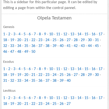
This is a sidebar for this particular page. It can be edited by
editing a page from within the control pannel.
Olpela Testamen
Genesis
1
-
2
-
3
-
4
-
5
-
6
-
7
-
8
-
9
-
10
-
11
-
12
-
13
-
14
-
15
-
16
-
17
-
18
-
19
-
20
-
21
-
22
-
23
-
24
-
25
-
26
-
27
-
28
-
29
-
30
-
31
-
32
-
33
-
34
-
35
-
36
-
37
-
38
-
39
-
40
-
41
-
42
-
43
-
44
-
45
-
46
-
47
-
48
-
49
-
50
Exodus
1
-
2
-
3
-
4
-
5
-
6
-
7
-
8
-
9
-
10
-
11
-
12
-
13
-
14
-
15
-
16
-
17
-
18
-
19
-
19
-
20
-
21
-
22
-
23
-
24
-
25
-
26
-
27
-
28
-
29
-
30
-
31
-
32
-
33
-
34
-
35
-
36
-
37
-
38
-
39
-
40
Leviticus
1
-
2
-
3
-
4
-
5
-
6
-
7
-
8
-
9
-
10
-
11
-
12
-
13
-
14
-
15
-
16
-
17
-
18
-
19
-
20
-
21
-
22
-
23
-
24
-
25
-
26
-
27